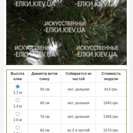
Высота
Диаметр веток
Собирается из
Стоимость
елки
снизу
частей
модели
50 см
нет, цельная
814 грн.
1.1 м
60 см
нет, цельная
1045 грн.
1.4 м
70 см
нет, цельная
1360 грн.
1.6 м
80 см
из 2-х частей
1570 грн.